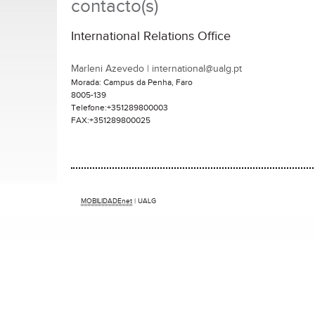
contacto(s)
International Relations Office
Marleni Azevedo | international@ualg.pt
Morada: Campus da Penha, Faro
8005-139
Telefone:+351289800003
FAX:+351289800025
MOBILIDADEnet
| UALG