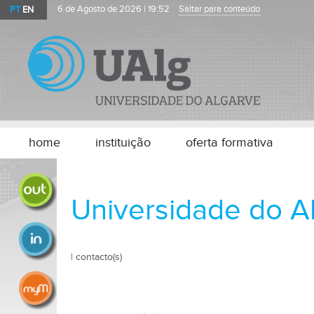
PT
EN
6 de Agosto de 2026 |
19:52
Saltar para conteúdo
home
instituição
oferta formativa
mobilidade outgoing
Universidade do A
mobilidade incoming
|
contacto(s)
processo mobilidade