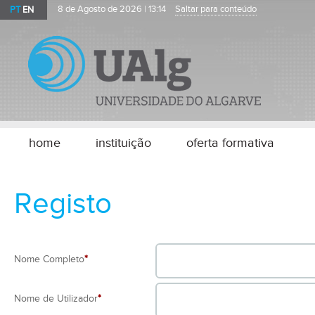
PT
EN
8 de Agosto de 2026 |
13:14
Saltar para conteúdo
home
instituição
oferta formativa
Registo
Nome Completo
*
Nome de Utilizador
*